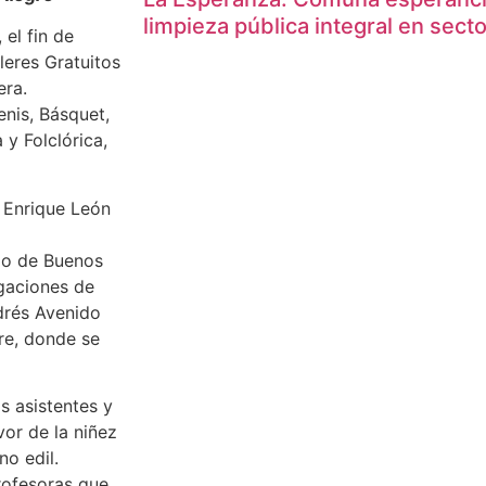
limpieza pública integral en sect
 el fin de
leres Gratuitos
era.
enis, Básquet,
y Folclórica,
, Enrique León
rio de Buenos
gaciones de
ndrés Avenido
gre, donde se
s asistentes y
vor de la niñez
no edil.
rofesoras que