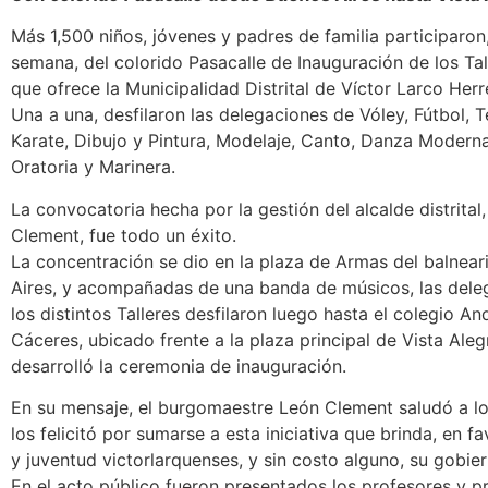
Más 1,500 niños, jóvenes y padres de familia participaron,
semana, del colorido Pasacalle de Inauguración de los Tal
que ofrece la Municipalidad Distrital de Víctor Larco Herr
Una a una, desfilaron las delegaciones de Vóley, Fútbol, T
Karate, Dibujo y Pintura, Modelaje, Canto, Danza Moderna 
Oratoria y Marinera.
La convocatoria hecha por la gestión del alcalde distrital
Clement, fue todo un éxito.
La concentración se dio en la plaza de Armas del balnea
Aires, y acompañadas de una banda de músicos, las dele
los distintos Talleres desfilaron luego hasta el colegio A
Cáceres, ubicado frente a la plaza principal de Vista Ale
desarrolló la ceremonia de inauguración.
En su mensaje, el burgomaestre León Clement saludó a lo
los felicitó por sumarse a esta iniciativa que brinda, en fa
y juventud victorlarquenses, y sin costo alguno, su gobier
En el acto público fueron presentados los profesores y p