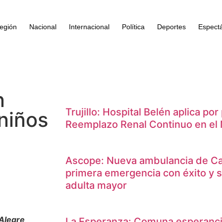
egión
Nacional
Internacional
Política
Deportes
Espect
n
Trujillo: Hospital Belén aplica po
 niños
Reemplazo Renal Continuo en el 
Ascope: Nueva ambulancia de Ca
primera emergencia con éxito y s
adulta mayor
 Alegre
La Esperanza: Comuna esperanci