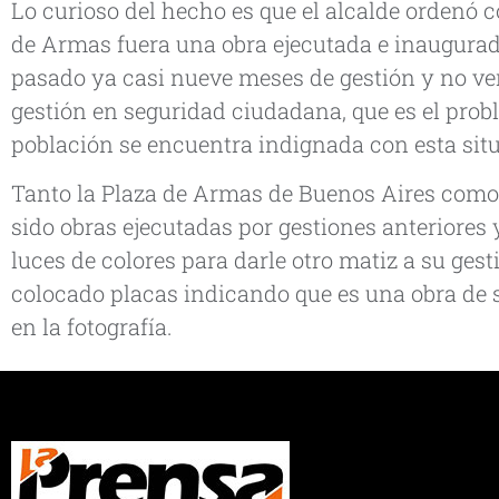
Lo curioso del hecho es que el alcalde ordenó c
de Armas fuera una obra ejecutada e inaugura
pasado ya casi nueve meses de gestión y no ve
gestión en seguridad ciudadana, que es el probl
población se encuentra indignada con esta sit
Tanto la Plaza de Armas de Buenos Aires como 
sido obras ejecutadas por gestiones anteriores 
luces de colores para darle otro matiz a su ges
colocado placas indicando que es una obra de s
en la fotografía.