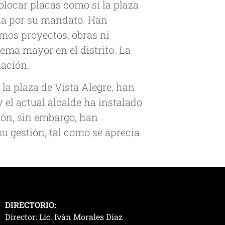
olocar placas como si la plaza
da por su mandato. Han
mos proyectos, obras ni
ema mayor en el distrito. La
uación.
la plaza de Vista Alegre, han
y el actual alcalde ha instalado
tión, sin embargo, han
u gestión, tal como se aprecia
DIRECTORIO:
Director: Lic. Iván Morales Díaz