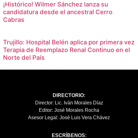
¡Histórico! Wilmer Sánchez lanza su
candidatura desde el ancestral Cerro
Cabras
Trujillo: Hospital Belén aplica por primera vez
Terapia de Reemplazo Renal Continuo en el
Norte del País
DIRECTORIO:
Director: Lic. Iván Morales Díaz
Editor: José Morales Rocha
Asesor Legal: José Luis Vera Chávez
ESCRÍBENOS: