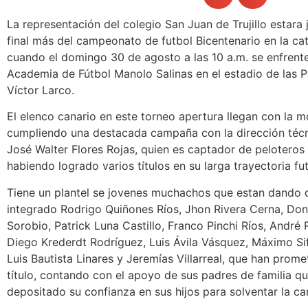
La representación del colegio San Juan de Trujillo estara
final más del campeonato de futbol Bicentenario en la ca
cuando el domingo 30 de agosto a las 10 a.m. se enfrente
Academia de Fútbol Manolo Salinas en el estadio de las P
Víctor Larco.
El elenco canario en este torneo apertura llegan con la mo
cumpliendo una destacada campaña con la dirección técni
José Walter Flores Rojas, quien es captador de peloteros 
habiendo logrado varios títulos en su larga trayectoria fut
Tiene un plantel se jovenes muchachos que estan dando q
integrado Rodrigo Quiñones Ríos, Jhon Rivera Cerna, Don
Sorobio, Patrick Luna Castillo, Franco Pinchi Ríos, André 
Diego Krederdt Rodríguez, Luis Ávila Vásquez, Máximo S
Luis Bautista Linares y Jeremías Villarreal, que han promet
título, contando con el apoyo de sus padres de familia q
depositado su confianza en sus hijos para solventar la c