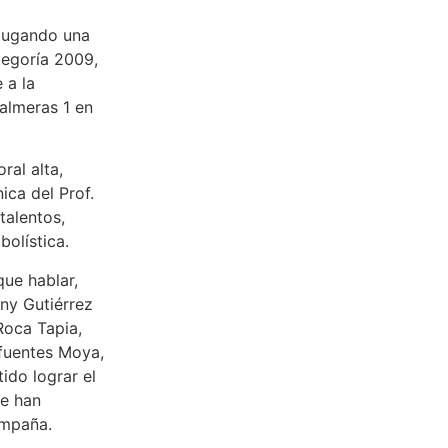
 jugando una
tegoría 2009,
 a la
almeras 1 en
ral alta,
ca del Prof.
talentos,
bolística.
ue hablar,
ny Gutiérrez
Roca Tapia,
ifuentes Moya,
ido lograr el
ue han
ampaña.