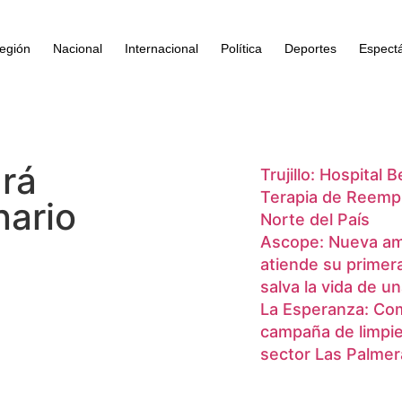
egión
Nacional
Internacional
Política
Deportes
Espect
ará
Trujillo: Hospital 
Terapia de Reempl
nario
Norte del País
Ascope: Nueva am
atiende su primer
salva la vida de u
La Esperanza: Com
campaña de limpiez
sector Las Palmer