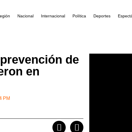
egión
Nacional
Internacional
Política
Deportes
Espect
e prevención de
eron en
44 PM