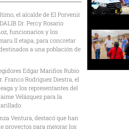
imo, el alcalde de El Porvenir
DALIB Dr. Percy Rosario
ñoz, funcionarios y los
ru II etapa, para concretar
, destinados a una población de
egidores Edgar Mariños Rubio
r. Franco Rodríguez Diestra, el
eaga y los representantes del
Jaime Velázquez para la
arillado.
nza Ventura, destacó que han
e proyectos para mejorar los