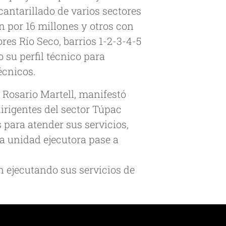
cantarillado de varios sectores
n por 16 millones y otros con
res Río Seco, barrios 1-2-3-4-5
 su perfil técnico para
écnicos.
y Rosario Martell, manifestó
irigentes del sector Túpac
 para atender sus servicios,
a unidad ejecutora pase a
n ejecutando sus servicios de