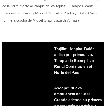
de la Torre, frente al Parque de las Aguas), ‘Carajito Picante’
(esquina de Bolivia y Manuel Gonzáles Prada) y ‘Dolce Casa’
(primera cuadra de Miguel Grau, plaza de Armas).
Trujillo: Hospital Belén
aplica por primera vez
Terapia de Reemplazo
Renal Continuo en el
Norte del País
Ascope: Nueva
ambulancia de Casa
Grande atiende su primera
emergencia con éxito y