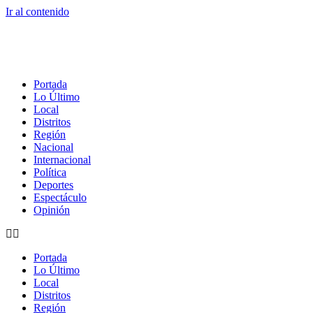
Ir al contenido
Portada
Lo Último
Local
Distritos
Región
Nacional
Internacional
Política
Deportes
Espectáculo
Opinión
Portada
Lo Último
Local
Distritos
Región