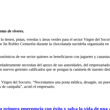
stas de víveres.
o tienen, pistas, veredas y áreas verdes para el sector Virgen del Socor
dor Jin Robles Centurión durante la chocolatada navideña organizada en
nómicos de ese sector quienes se beneficiaron con juguetes y canastas d
rdaderamente necesitan del apoyo de sus autoridades, del empresariad
n nuevos gerentes calificados que se pongan la camiseta de nuestro dist
a de Virgen del Socorro. “Necesitamos una posta médica, desagüe, un pue
s de campaña”, acotó el empresario.
 primera emergencia con éxito y salva la vida de una