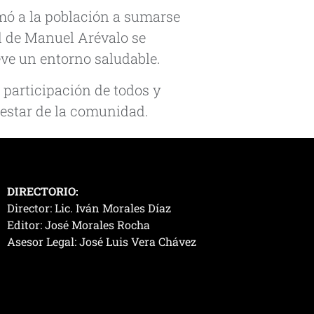
mó a la población a sumarse
d de Manuel Arévalo se
eve un entorno saludable.
 participación de todos y
estar de la comunidad.
DIRECTORIO:
Director: Lic. Iván Morales Díaz
Editor: José Morales Rocha
Asesor Legal: José Luis Vera Chávez