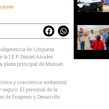
3:29 PM
Subgerencia de Limpieza
la I.E.P. Daniel Alcides
la plaza principal de Manuel
cívica y conciencia ambiental,
 seguro. El personal de la
n de Progreso y Desarrollo