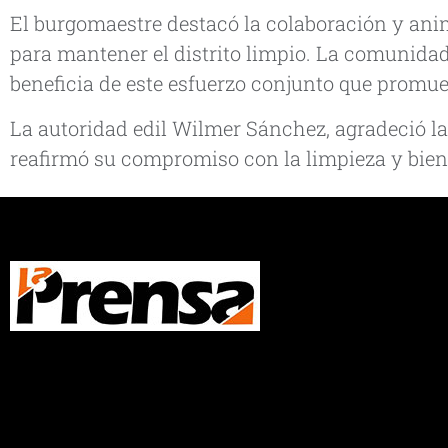
El burgomaestre destacó la colaboración y ani
para mantener el distrito limpio. La comunida
beneficia de este esfuerzo conjunto que promu
La autoridad edil Wilmer Sánchez, agradeció la
reafirmó su compromiso con la limpieza y bien