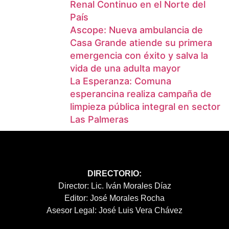
Renal Continuo en el Norte del
País
Ascope: Nueva ambulancia de
Casa Grande atiende su primera
emergencia con éxito y salva la
vida de una adulta mayor
La Esperanza: Comuna
esperancina realiza campaña de
limpieza pública integral en sector
Las Palmeras
DIRECTORIO:
Director: Lic. Iván Morales Díaz
Editor: José Morales Rocha
Asesor Legal: José Luis Vera Chávez