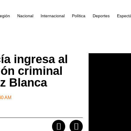
egión
Nacional
Internacional
Política
Deportes
Espect
ía ingresa al
ión criminal
uz Blanca
40 AM