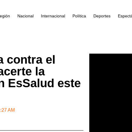
egión
Nacional
Internacional
Política
Deportes
Espect
 contra el
certe la
n EsSalud este
9:27 AM