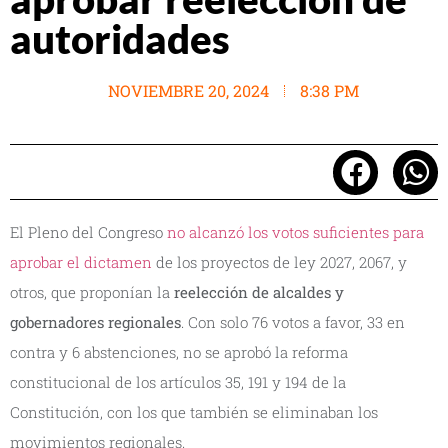
autoridades
NOVIEMBRE 20, 2024
8:38 PM
El Pleno del Congreso
no alcanzó los votos suficientes para
aprobar el dictamen
de los proyectos de ley 2027, 2067, y
otros, que proponían la
reelección de alcaldes y
gobernadores regionales
. Con solo 76 votos a favor, 33 en
contra y 6 abstenciones, no se aprobó la reforma
constitucional de los artículos 35, 191 y 194 de la
Constitución, con los que también se eliminaban los
movimientos regionales.