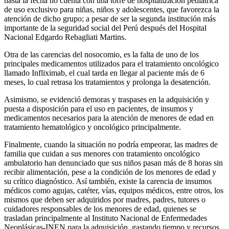
hasta la fecha no cuenta con una torre de hospitalización pediátrica
de uso exclusivo para niñas, niños y adolescentes, que favorezca la
atención de dicho grupo; a pesar de ser la segunda institución más
importante de la seguridad social del Perú después del Hospital
Nacional Edgardo Rebagliati Martins.
Otra de las carencias del nosocomio, es la falta de uno de los
principales medicamentos utilizados para el tratamiento oncológico
llamado Infliximab, el cual tarda en llegar al paciente más de 6
meses, lo cual retrasa los tratamientos y prolonga la desatención.
Asimismo, se evidenció demoras y traspases en la adquisición y
puesta a disposición para el uso en pacientes, de insumos y
medicamentos necesarios para la atención de menores de edad en
tratamiento hematológico y oncológico principalmente.
Finalmente, cuando la situación no podría empeorar, las madres de
familia que cuidan a sus menores con tratamiento oncológico
ambulatorio han denunciado que sus niños pasan más de 8 horas sin
recibir alimentación, pese a la condición de los menores de edad y
su crítico diagnóstico. Así también, existe la carencia de insumos
médicos como agujas, catéter, vías, equipos médicos, entre otros, los
mismos que deben ser adquiridos por madres, padres, tutores o
cuidadores responsables de los menores de edad, quienes se
trasladan principalmente al Instituto Nacional de Enfermedades
Neoplásicas-INEN para la adquisición, gastando tiempo y recursos