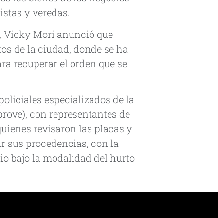
istas y veredas.
, Vicky Mori anunció que
tos de la ciudad, donde se ha
ara recuperar el orden que se
policiales especializados de la
rove), con representantes de
 quienes revisaron las placas y
ar sus procedencias, con la
nio bajo la modalidad del hurto