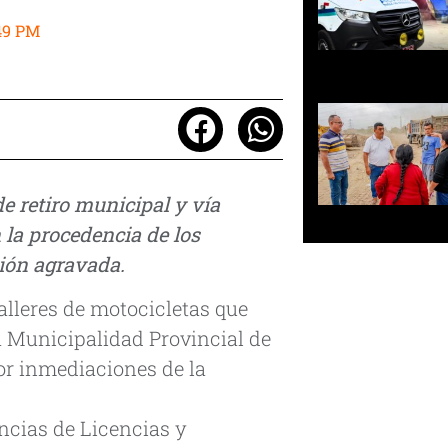
49 PM
e retiro municipal y vía
n la procedencia de los
ción agravada.
talleres de motocicletas que
la Municipalidad Provincial de
por inmediaciones de la
ncias de Licencias y