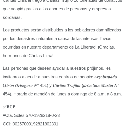
Cáritas Lima entregó a Cáritas Trujillo 10 toneladas de donativos
que acopió gracias a los aportes de personas y empresas
solidarias.
Los productos serán distribuidos a los pobladores damnificados
por los desastres naturales a causa de las intensas lluvias
ocurridas en nuestro departamento de La Libertad. ¡Gracias,
hermanos de Cáritas Lima!
Las personas que deseen ayudar a nuestros prójimos, les
invitamos a acudir a nuestros centros de acopio: 𝑨𝒓𝒛𝒐𝒃𝒊𝒔𝒑𝒂𝒅𝒐
(𝑱𝒊𝒓ó𝒏 𝑶𝒓𝒃𝒆𝒈𝒐𝒔𝒐 𝑵° 451) y 𝑪á𝒓𝒊𝒕𝒂𝒔 𝑻𝒓𝒖𝒋𝒊𝒍𝒍𝒐 (𝒋𝒊𝒓ó𝒏 𝑺𝒂𝒏 𝑴𝒂𝒓𝒕í𝒏 𝑵°
454). Horario de atención de lunes a domingo de 8 a.m. a 8 p.m.
✅𝐁𝐂𝐏
◾️Cta. Soles 570-1928218-0-23
CCI: 00257000192821802301