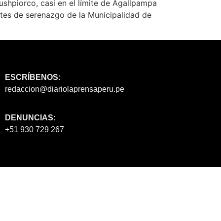
 Cushpiorco, casi en el límite de Agallpampa
ntes de serenazgo de la Municipalidad de
ESCRÍBENOS:
redaccion@diariolaprensaperu.pe
DENUNCIAS:
+51 930 729 267