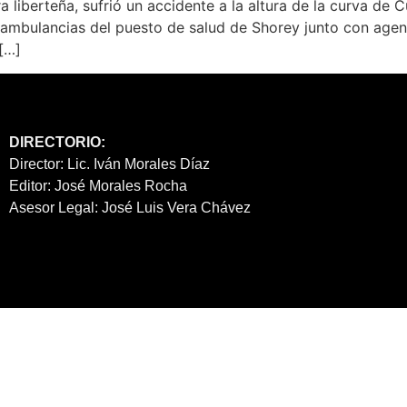
rra liberteña, sufrió un accidente a la altura de la curva de
as ambulancias del puesto de salud de Shorey junto con age
[…]
DIRECTORIO:
Director: Lic. Iván Morales Díaz
Editor: José Morales Rocha
Asesor Legal: José Luis Vera Chávez